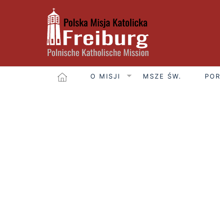
O MISJI
MSZE ŚW.
POR