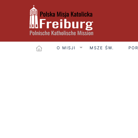
O MISJI
MSZE ŚW.
POR