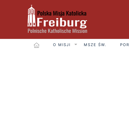
O MISJI
MSZE ŚW.
POR